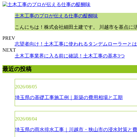
土木工事のプロが伝える仕事の醍醐味
こんにちは！株式会社細田土建です。 川越市を基点に活
PREV
志望者向け！土木工事に使われるタンデムローラーとは
NEXT
土木工事業界に入る前に確認！土木工事の基本3つ
最近の投稿
2026/08/05
埼玉県の基礎工事施工例｜新築の費用相場と工期
2026/08/04
埼玉県の雨水排水工事｜川越市・狭山市の浸水対策と