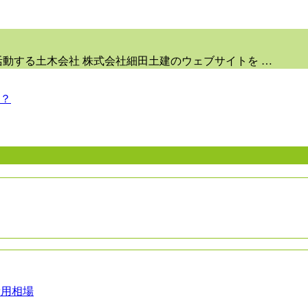
動する土木会社 株式会社細田土建のウェブサイトを …
？
費用相場