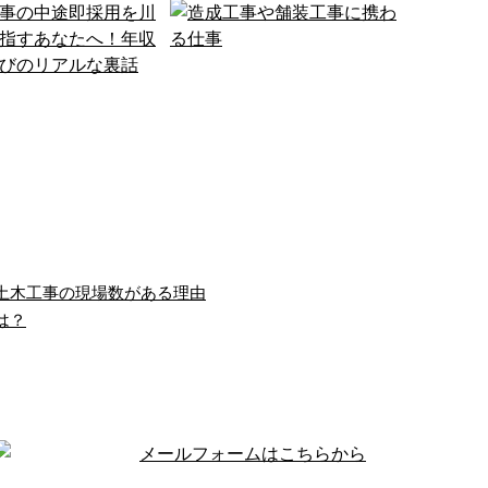
土木工事の現場数がある理由
は？
工事の中途即採用を川
造成工事や舗装工事に携わ
市で目指すあな…
る仕事
越市で土木工事の中
株式会社細田土建は、
採用を探す多くの人
造成工事や舗装工事を
、求人サイトの「未
はじめとした土木施工
験OK」「即日勤務
を通じて、地域の基盤
」「社会保険完備」
を支えています。 現 …