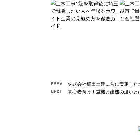
PREV
株式会社細田土建に常に安定した
NEXT
初心者向け！重機と建機の違いと
土木工事1級を取得後に埼
土木
玉で就職したい人…
越
1級土木施工管理技士を
川
取れば、埼玉で月給50
途
万〜100万円、年収600
が
万〜800万円も狙える求
経
人が確 …
可