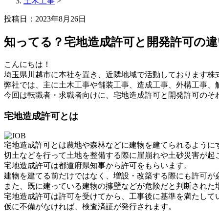
土木工事
>
投稿日：2023年8月26日
知ってる？宅地造成許可と開発許可の違
こんにちは！
埼玉県川越市に本社を置き、近隣地域で活動しております株
弊社では、主に土木工事や舗装工事、造成工事、外構工事、
今回は転職者・求職者向けに、宅地造成許可と開発許可のそ
宅地造成許可とは
宅地造成許可とは農地や森林などに建物を建てられるように
切土などを行って土地を整備する際に崖崩れや土砂災害が起
宅地造成許可は都道府県知事から許可をもらいます。
建物を建てる前だけではなく、増設・改築する際にも許可が
また、既に建っている建物の擁壁などが危険だと判断された
宅地造成許可は許可を受けてから、工事後に基準を満たして
仮に不備がなければ、検査済証が発行されます。