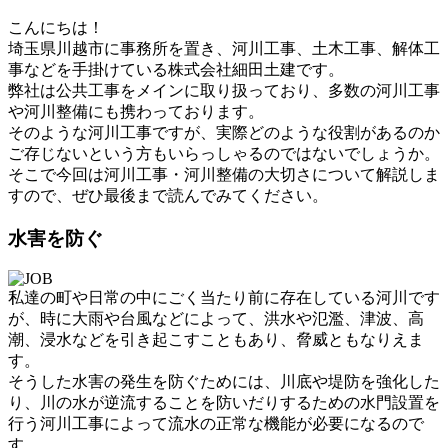
こんにちは！
埼玉県川越市に事務所を置き、河川工事、土木工事、解体工
事などを手掛けている株式会社細田土建です。
弊社は公共工事をメインに取り扱っており、多数の河川工事
や河川整備にも携わっております。
そのような河川工事ですが、実際どのような役割があるのか
ご存じないという方もいらっしゃるのではないでしょうか。
そこで今回は河川工事・河川整備の大切さについて解説しま
すので、ぜひ最後まで読んでみてください。
水害を防ぐ
私達の町や日常の中にごく当たり前に存在している河川です
が、時に大雨や台風などによって、洪水や氾濫、津波、高
潮、浸水などを引き起こすこともあり、脅威ともなりえま
す。
そうした水害の発生を防ぐためには、川底や堤防を強化した
り、川の水が逆流することを防いだりするための水門設置を
行う河川工事によって流水の正常な機能が必要になるので
す。