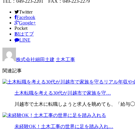
TEL：049-223-2201 FAX：049-223-2279
Twitter
Facebook
Google+
Pocket
B!
はてブ
LINE
株式会社細田土建
土木工事
関連記事
土木転職を考える30代が川越市で家族を守…
川越市で土木に転職しようと求人を眺めても、「給与◯
未経験OK！土木工事の世界に足を踏み入れ…