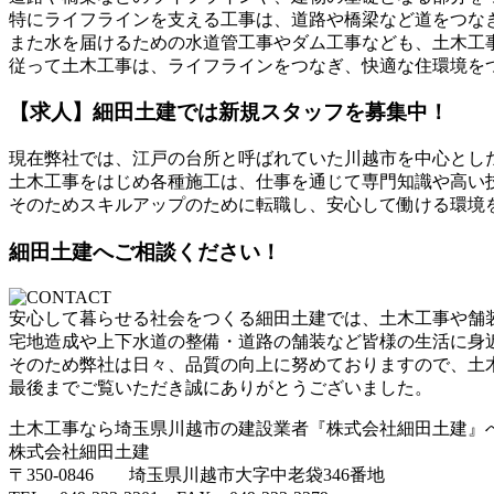
特にライフラインを支える工事は、道路や橋梁など道をつな
また水を届けるための水道管工事やダム工事なども、土木工
従って土木工事は、ライフラインをつなぎ、快適な住環境を
【求人】細田土建では新規スタッフを募集中！
現在弊社では、江戸の台所と呼ばれていた川越市を中心とし
土木工事をはじめ各種施工は、仕事を通じて専門知識や高い
そのためスキルアップのために転職し、安心して働ける環境
細田土建へご相談ください！
安心して暮らせる社会をつくる細田土建では、土木工事や舗
宅地造成や上下水道の整備・道路の舗装など皆様の生活に身
そのため弊社は日々、品質の向上に努めておりますので、土
最後までご覧いただき誠にありがとうございました。
土木工事なら埼玉県川越市の建設業者『株式会社細田土建』
株式会社細田土建
〒350-0846 埼玉県川越市大字中老袋346番地