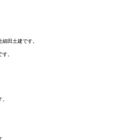
社細田土建です。
です。
す。
す。