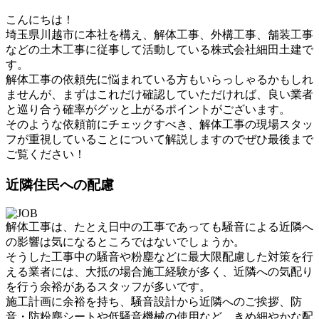
こんにちは！
埼玉県川越市に本社を構え、解体工事、外構工事、舗装工事
などの土木工事に従事して活動している株式会社細田土建で
す。
解体工事の依頼先に悩まれている方もいらっしゃるかもしれ
ませんが、まずはこれだけ確認していただければ、良い業者
と巡り合う確率がグッと上がるポイントがございます。
そのような依頼前にチェックすべき、解体工事の現場スタッ
フが重視していることについて解説しますのでぜひ最後まで
ご覧ください！
近隣住民への配慮
解体工事は、たとえ日中の工事であっても騒音による近隣へ
の影響は気になるところではないでしょうか。
そうした工事中の騒音や粉塵などに最大限配慮した対策を行
える業者には、大抵の場合施工経験が多く、近隣への気配り
を行う余裕があるスタッフが多いです。
施工計画に余裕を持ち、騒音設計から近隣へのご挨拶、防
音・防粉塵シートや低騒音機械の使用など、きめ細やかな配